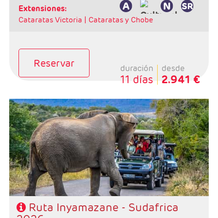
extensiones:
Cataratas Victoria |
Cataratas y Chobe
Reservar
duración
desde
11 días
2.941 €
Salidas: Domingos
Ruta: 1 noche Johannesburgo + 2 Kruger + 1
Swazilandia + 2 Santa Lucia + 4 Ciudad del Cabo
Régimen: Alojamiento y desayuno + 2 cenas + 1
almuerzo
Hoteles: Select, Classic y Luxury
Ruta Inyamazane - Sudafrica