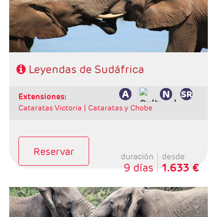
Hoteles: Classic, Superior, deluxe y Luxury
Leyendas de Sudáfrica
extensiones:
Cataratas Victoria |
Cataratas y Chobe
Reservar
duración
desde
9 días
1.633 €
Salidas: Domingos
Ruta: 1 noche Johanesburgo + 2 noches Kruger + 3
noches Ciudad del Cabo