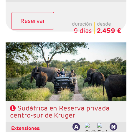
Reservar
duración
desde
9 días
2.459 €
Salidas: Diarias
Ruta: 1 noche Johanesburgo + 2 noches reserva
privada + 3 noches Ciudad del Cabo
Régimen: alojamiento y desayuno + 2 almuerzos + 2
cenas
Hoteles: 4 y 5*
Sudáfrica en Reserva privada
centro-sur de Kruger
extensiones: