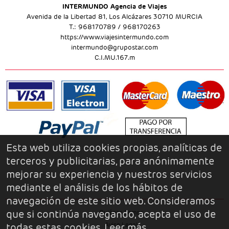
INTERMUNDO Agencia de Viajes
Avenida de la Libertad 81, Los Alcázares 30710 MURCIA
T.: 968170789 / 968170263
https://www.viajesintermundo.com
intermundo@grupostar.com
C.I.MU.167.m
Esta web utiliza cookies propias, analíticas de
terceros y publicitarias, para anónimamente
mejorar su experiencia y nuestros servicios
mediante el análisis de los hábitos de
navegación de este sitio web. Consideramos
que si continúa navegando, acepta el uso de
Quiénes Somos
todas estas cookies.
Leer más
Aviso Legal