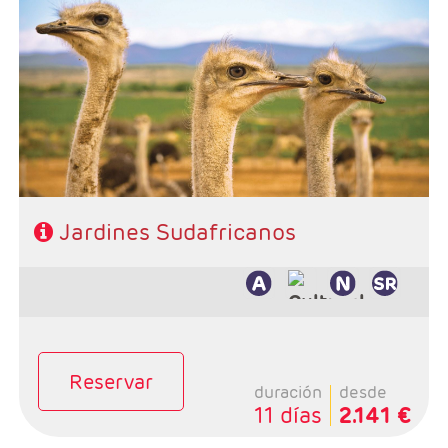
Salidas: Domingos
Ruta: 1 noche Johanesburgo + 2 noches Kruger + 3
noches Ciudad del Cabo + 2 noches Ruta Jardín
Régimen: alojamiento y desayuno + 2 cenas + 1
almuerzo
Hoteles: Select, Classic y Luxury
Jardines Sudafricanos
Reservar
duración
desde
11 días
2.141 €