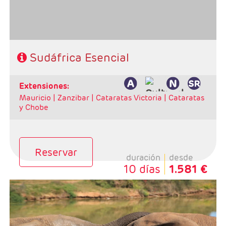
Sudáfrica Esencial
Características
extensiones:
Mauricio |
Zanzibar |
Cataratas Victoria |
Cataratas
y Chobe
Reservar
duración
desde
10 días
1.581 €
Salidas: Domingos
Ruta: 1 noche Johanesburgo + 2 noches Kruger + 3
noches Ciudad del Cabo
Régimen: alojamiento y desayuno + 2 cenas