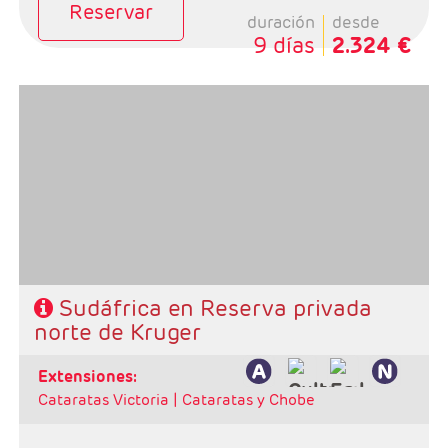
Reservar
duración
desde
9 días
2.324 €
Salidas: Diarias
Ruta: 1 noche Johanesburgo + 2 noches reserva
privada + 3 noches Ciudad del Cabo
Régimen: alojamiento y desayuno + 2 almuerzos + 2
cenas
Hoteles: 4 y 5*
Sudáfrica en Reserva privada
norte de Kruger
extensiones:
Cataratas Victoria |
Cataratas y Chobe