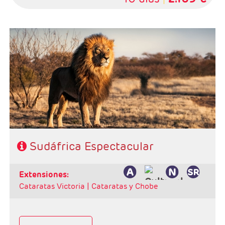
Salidas: Domingos
Ruta: 1 noche Johanesburgo + 2 noches Kruger(reserva
privada) + 3 noches Ciudad del Cabo
Régimen: alojamiento y desayuno + 2 almuerzos + 2
cenas
Hoteles: Classic
Sudáfrica Espectacular
extensiones:
Cataratas Victoria |
Cataratas y Chobe