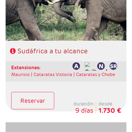
Régimen: alojamiento y desayuno + 2 cenas
Hoteles: Select, Classic, Superio y Luxury
Sudáfrica a tu alcance
extensiones:
Mauricio |
Cataratas Victoria |
Cataratas y Chobe
Reservar
duración
desde
9 días
1.730 €
Salidas: Viernes