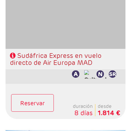
Ruta: 3 noches Ciudad del Cabo y 2 noches Kruger
Régimen: Alojamiento y desayuno + 2 cenas
Hoteles: Select, Classic. Superio y Luxury
Sudáfrica Express en vuelo
directo de Air Europa MAD
Reservar
duración
desde
8 días
1.814 €