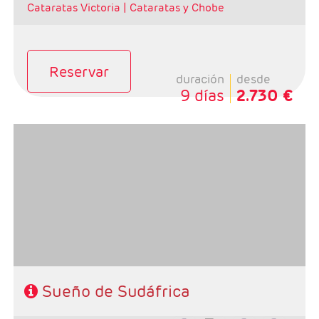
Cataratas Victoria |
Cataratas y Chobe
Reservar
duración
desde
9 días
2.730 €
Salidas: Domingos
Ruta: 1 noche Johanesburgo + 2 noches Kruger + 2
noches Pilanesberg + 3 noches Ciudad del Cabo
Régimen: Alojamiento y desayuno + 4 cenas y 1
almuerzo
Hoteles: Classic
Sueño de Sudáfrica