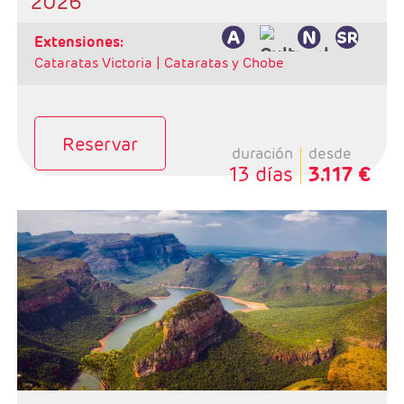
2026
extensiones:
Cataratas Victoria |
Cataratas y Chobe
Reservar
duración
desde
13 días
3.117 €
Salidas: Domingos
Ruta: 1 noche Johannesburgo + 2 Kruger + 1
Swazilandia + 2 Santa Lucia + 1 Port Elizabeth + 2
Ruta Jardin + 4 Ciudad del Cabo
Régimen: alojamiento y desayuno + 3 cenas + 1
almuerzo
Hoteles: Select, Classic, Superior y Luxury