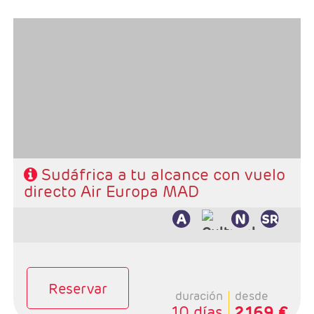
Salidas: Miercoles
Ruta: 1 noche Johanesburgo + 2 noches Kruger + 4
noches Ciudad del Cabo
Régimen: alojamiento y desayuno + 2 cenas
Hoteles: Select, Classic, Superior y Luxury
Sudáfrica a tu alcance con vuelo
directo Air Europa MAD
Reservar
duración
desde
10 días
2.169 €